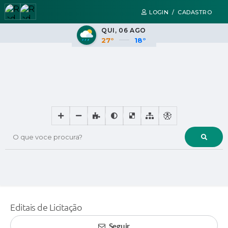
LOGIN / CADASTRO
QUI
06 AGO
27°
18°
O que voce procura?
Editais de Licitação
Seguir