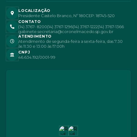
LOCALIZAÇÃO
Presidente Castelo Branco, Nº 180
CEP: 18745-520
CONTATO
(14) 3767- 8200
(14) 3767-1296
(14) 3767-1222
(14) 3767-1366
gabinete.secretaria@coronelmacedo.sp.gov.br
ATENDIMENTO
Atendimento de segunda-feira a sexta-feira, das 7:30
às 11:30 e 13:00 às 17:00h
CNPJ
46.634.192/0001-99