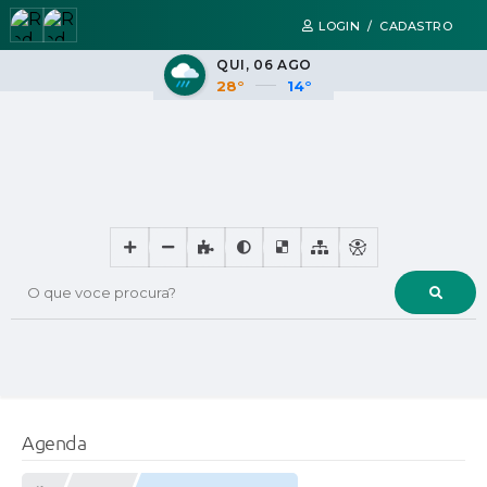
LOGIN / CADASTRO
QUI
06 AGO
28°
14°
O que voce procura?
Agenda