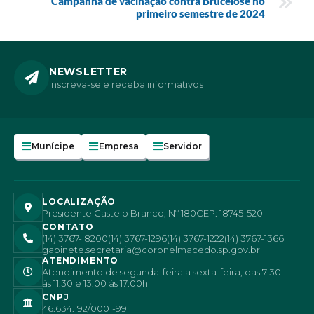
Campanha de vacinação contra Brucelose no
primeiro semestre de 2024
NEWSLETTER
Inscreva-se e receba informativos
Munícipe
Empresa
Servidor
LOCALIZAÇÃO
Presidente Castelo Branco, Nº 180
CEP: 18745-520
CONTATO
(14) 3767- 8200
(14) 3767-1296
(14) 3767-1222
(14) 3767-1366
gabinete.secretaria@coronelmacedo.sp.gov.br
ATENDIMENTO
Atendimento de segunda-feira a sexta-feira, das 7:30
às 11:30 e 13:00 às 17:00h
CNPJ
46.634.192/0001-99