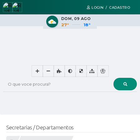
LOGIN / CADASTRO
DOM
09 AGO
27°
18°
O que voce procura?
Secretarias / Departamentos