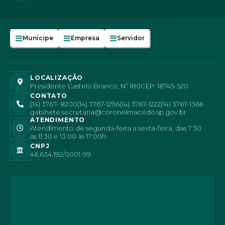
Munícipe
Empresa
Servidor
LOCALIZAÇÃO
Presidente Castelo Branco, Nº 180
CEP: 18745-520
CONTATO
(14) 3767- 8200
(14) 3767-1296
(14) 3767-1222
(14) 3767-1366
gabinete.secretaria@coronelmacedo.sp.gov.br
ATENDIMENTO
Atendimento de segunda-feira a sexta-feira, das 7:30
às 11:30 e 13:00 às 17:00h
CNPJ
46.634.192/0001-99