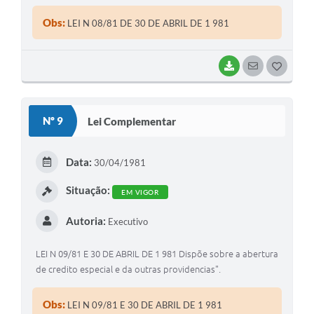
Obs:
LEI N 08/81 DE 30 DE ABRIL DE 1 981
BAIXAR
SEGUIR
G
O
S
Nº 9
Lei Complementar
T
E
Data:
30/04/1981
I
Situação:
EM VIGOR
Autoria:
Executivo
LEI N 09/81 E 30 DE ABRIL DE 1 981 Dispõe sobre a abertura
de credito especial e da outras providencias".
Obs:
LEI N 09/81 E 30 DE ABRIL DE 1 981