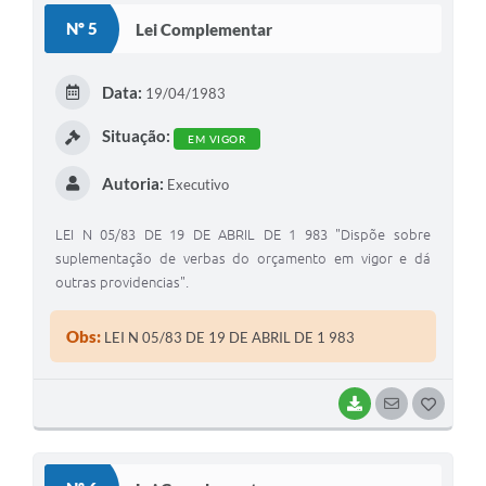
S
Nº 5
Lei Complementar
T
E
Data:
19/04/1983
I
Situação:
EM VIGOR
Autoria:
Executivo
LEI N 05/83 DE 19 DE ABRIL DE 1 983 "Dispõe sobre
suplementação de verbas do orçamento em vigor e dá
outras providencias".
Obs:
LEI N 05/83 DE 19 DE ABRIL DE 1 983
BAIXAR
SEGUIR
G
O
S