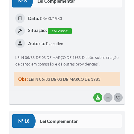
Nº 6
Lei Complementar
T
E
Data:
03/03/1983
I
Situação:
EM VIGOR
Autoria:
Executivo
LEI N 06/83 DE 03 DE MARÇO DE 1983 Dispõe sobre criação
de cargo em comissão e dá outras providencias".
Obs:
LEI N 06/83 DE 03 DE MARÇO DE 1983
BAIXAR
SEGUIR
G
O
S
Nº 18
Lei Complementar
T