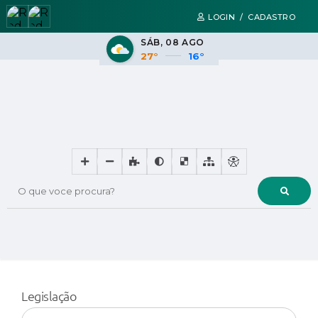
LOGIN / CADASTRO
SÁB
08 AGO
27°
16°
O que voce procura?
Legislação