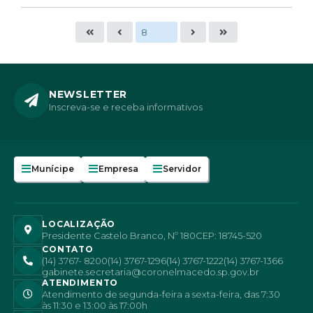
S
T
E
I
NEWSLETTER
Inscreva-se e receba informativos
Munícipe
Empresa
Servidor
LOCALIZAÇÃO
Presidente Castelo Branco, Nº 180
CEP: 18745-520
CONTATO
(14) 3767- 8200
(14) 3767-1296
(14) 3767-1222
(14) 3767-1366
gabinete.secretaria@coronelmacedo.sp.gov.br
ATENDIMENTO
Atendimento de segunda-feira a sexta-feira, das 7:30
às 11:30 e 13:00 às 17:00h