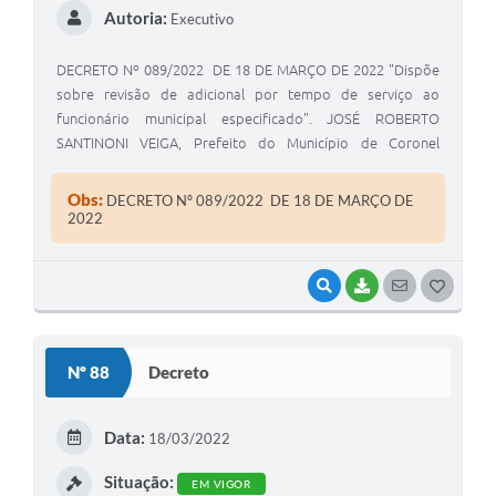
Autoria:
Executivo
DECRETO Nº 089/2022 DE 18 DE MARÇO DE 2022 "Dispõe
sobre revisão de adicional por tempo de serviço ao
funcionário municipal especificado". JOSÉ ROBERTO
SANTINONI VEIGA, Prefeito do Município de Coronel
Macedo, Estado de São Paulo, usando das atribuições
legais de seu cargo.
Obs:
DECRETO Nº 089/2022 DE 18 DE MARÇO DE
2022
VISUALIZAR
BAIXAR
SEGUIR
G
O
S
Nº 88
Decreto
T
E
Data:
18/03/2022
I
Situação:
EM VIGOR