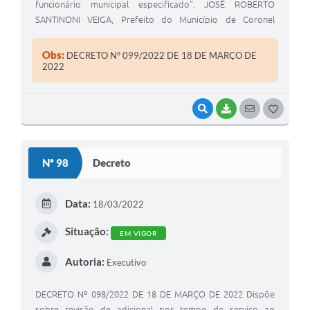
funcionário municipal especificado". JOSÉ ROBERTO
SANTINONI VEIGA, Prefeito do Município de Coronel
Macedo, Estado de São Paulo, usando das atribuições
legais de seu cargo.
Obs:
DECRETO Nº 099/2022 DE 18 DE MARÇO DE
2022
VISUALIZAR
BAIXAR
SEGUIR
G
O
S
Nº 98
Decreto
T
E
Data:
18/03/2022
I
Situação:
EM VIGOR
Autoria:
Executivo
DECRETO Nº 098/2022 DE 18 DE MARÇO DE 2022 Dispõe
sobre revisão de adicional por tempo de serviço ao