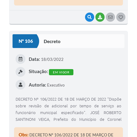
VISUALIZAR
BAIXAR
SEGUIR
G
O
S
Nº 106
Decreto
T
E
Data:
18/03/2022
I
Situação:
EM VIGOR
Autoria:
Executivo
DECRETO Nº 106/2022 DE 18 DE MARÇO DE 2022 "Dispõe
sobre revisão de adicional por tempo de serviço ao
funcionário municipal especificado". JOSÉ ROBERTO
SANTINONI VEIGA, Prefeito do Município de Coronel
Macedo, Estado de São Paulo, usando das atribuições
legais de seu cargo.
Obs:
DECRETO Nº 106/2022 DE 18 DE MARÇO DE