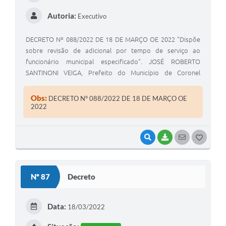
Autoria:
Executivo
DECRETO Nº 088/2022 DE 18 DE MARÇO OE 2022 "Dispõe
sobre revisão de adicional por tempo de serviço ao
funcionário municipal especificado". JOSÉ ROBERTO
SANTINONI VEIGA, Prefeito do Município de Coronel
Macedo, Estado de São Paulo, usando das atribuições
legais de seu cargo.
Obs:
DECRETO Nº 088/2022 DE 18 DE MARÇO OE
2022
VISUALIZAR
BAIXAR
SEGUIR
G
O
S
Nº 87
Decreto
T
E
Data:
18/03/2022
I