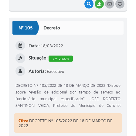
VISUALIZAR
BAIXAR
SEGUIR
G
O
S
Nº 105
Decreto
T
E
Data:
18/03/2022
I
Situação:
EM VIGOR
Autoria:
Executivo
DECRETO Nº 105/2022 DE 18 DE MARÇO DE 2022 "Dispõe
sobre revisão de adicional por tempo de serviço ao
funcionário municipal especificado". JOSÉ ROBERTO
SANTINONI VEIGA, Prefeito do Município de Coronel
Macedo, Estado de São Paulo, usando das atribuições
legais de seu cargo.
Obs:
DECRETO Nº 105/2022 DE 18 DE MARÇO DE
2022