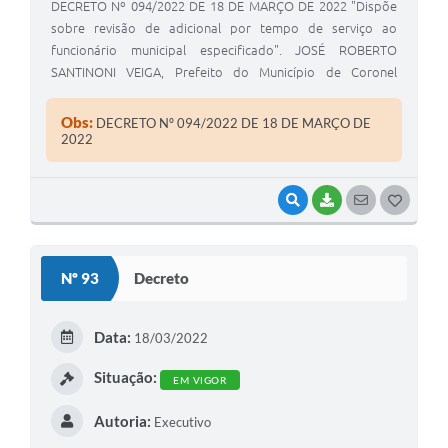
DECRETO Nº 094/2022 DE 18 DE MARÇO DE 2022 "Dispõe
sobre revisão de adicional por tempo de serviço ao
funcionário municipal especificado". JOSÉ ROBERTO
SANTINONI VEIGA, Prefeito do Município de Coronel
Macedo, Estado de São Paulo, usando das atribuições
legais de seu cargo.
Obs:
DECRETO Nº 094/2022 DE 18 DE MARÇO DE
2022
VISUALIZAR
BAIXAR
SEGUIR
G
O
S
Nº 93
Decreto
T
E
Data:
18/03/2022
I
Situação:
EM VIGOR
Autoria:
Executivo