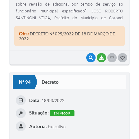
sobre revisão de adicional por tempo de serviço ao
funcionário municipal especificado". JOSÉ ROBERTO
SANTINONI VEIGA, Prefeito do Município de Coronel
Macedo, Estado de São Paulo, usando das atribuições
legais de seu cargo.
Obs:
DECRETO Nº 095/2022 DE 18 DE MARÇO DE
2022
VISUALIZAR
BAIXAR
SEGUIR
G
O
S
Nº 94
Decreto
T
E
Data:
18/03/2022
I
Situação:
EM VIGOR
Autoria:
Executivo