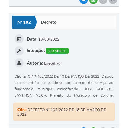
O
S
Nº 102
Decreto
T
E
Data:
18/03/2022
I
Situação:
EM VIGOR
Autoria:
Executivo
DECRETO Nº 102/2022 DE 18 DE MARÇO DE 2022 "Dispõe
sobre revisão de adicional por tempo de serviço ao
funcionário municipal especificado". JOSÉ ROBERTO
SANTINONI VEIGA, Prefeito do Município de Coronel
Macedo, Estado de São Paulo, usando das atribuições
legais de seu cargo.
Obs:
DECRETO Nº 102/2022 DE 18 DE MARÇO DE
2022