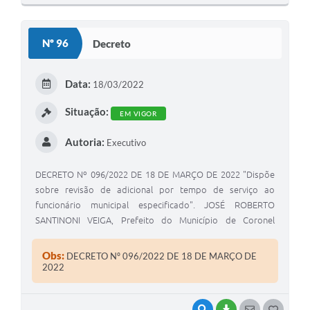
O
S
Nº 96
Decreto
T
E
Data:
18/03/2022
I
Situação:
EM VIGOR
Autoria:
Executivo
DECRETO Nº 096/2022 DE 18 DE MARÇO DE 2022 "Dispõe
sobre revisão de adicional por tempo de serviço ao
funcionário municipal especificado". JOSÉ ROBERTO
SANTINONI VEIGA, Prefeito do Município de Coronel
Macedo, Estado de São Paulo, usando das atribuições
legais de seu cargo.
Obs:
DECRETO Nº 096/2022 DE 18 DE MARÇO DE
2022
VISUALIZAR
BAIXAR
SEGUIR
G