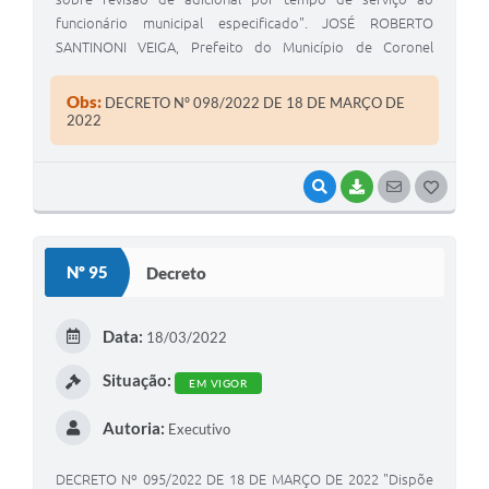
funcionário municipal especificado". JOSÉ ROBERTO
SANTINONI VEIGA, Prefeito do Município de Coronel
Macedo, Estado de São Paulo, usando das atribuições
legais de seu cargo.
Obs:
DECRETO Nº 098/2022 DE 18 DE MARÇO DE
2022
VISUALIZAR
BAIXAR
SEGUIR
G
O
S
Nº 95
Decreto
T
E
Data:
18/03/2022
I
Situação:
EM VIGOR
Autoria:
Executivo
DECRETO Nº 095/2022 DE 18 DE MARÇO DE 2022 "Dispõe