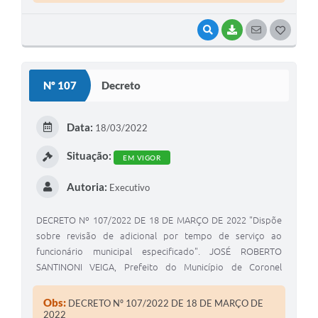
VISUALIZAR
BAIXAR
SEGUIR
G
O
S
Nº 107
Decreto
T
E
Data:
18/03/2022
I
Situação:
EM VIGOR
Autoria:
Executivo
DECRETO Nº 107/2022 DE 18 DE MARÇO DE 2022 "Dispõe
sobre revisão de adicional por tempo de serviço ao
funcionário municipal especificado". JOSÉ ROBERTO
SANTINONI VEIGA, Prefeito do Município de Coronel
Macedo, Estado de São Paulo, usando das atribuições
legais de seu cargo.
Obs:
DECRETO Nº 107/2022 DE 18 DE MARÇO DE
2022