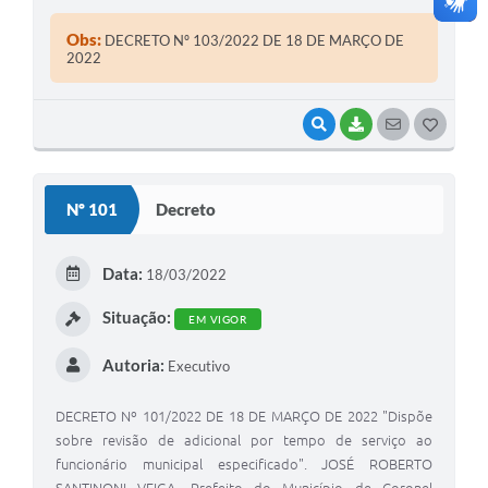
Macedo, Estado de São Paulo, usando das atribuições
legais de seu cargo.
Obs:
DECRETO Nº 103/2022 DE 18 DE MARÇO DE
2022
VISUALIZAR
BAIXAR
SEGUIR
G
O
S
Nº 101
Decreto
T
E
Data:
18/03/2022
I
Situação:
EM VIGOR
Autoria:
Executivo
DECRETO Nº 101/2022 DE 18 DE MARÇO DE 2022 "Dispõe
sobre revisão de adicional por tempo de serviço ao
funcionário municipal especificado". JOSÉ ROBERTO
SANTINONI VEIGA, Prefeito do Município de Coronel