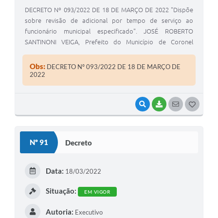
DECRETO Nº 093/2022 DE 18 DE MARÇO DE 2022 "Dispõe
sobre revisão de adicional por tempo de serviço ao
funcionário municipal especificado". JOSÉ ROBERTO
SANTINONI VEIGA, Prefeito do Município de Coronel
Macedo, Estado de São Paulo, usando das atribuições
legais de seu cargo.
Obs:
DECRETO Nº 093/2022 DE 18 DE MARÇO DE
2022
VISUALIZAR
BAIXAR
SEGUIR
G
O
S
Nº 91
Decreto
T
E
Data:
18/03/2022
I
Situação:
EM VIGOR
Autoria:
Executivo