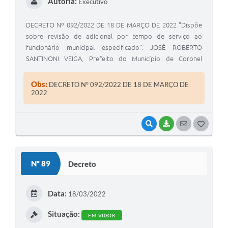
Autoria:
Executivo
DECRETO Nº 092/2022 DE 18 DE MARÇO DE 2022 "Dispõe
sobre revisão de adicional por tempo de serviço ao
funcionário municipal especificado". JOSÉ ROBERTO
SANTINONI VEIGA, Prefeito do Município de Coronel
Macedo, Estado de São Paulo, usando das atribuições
legais de seu cargo.
Obs:
DECRETO Nº 092/2022 DE 18 DE MARÇO DE
2022
VISUALIZAR
BAIXAR
SEGUIR
G
O
S
Nº 89
Decreto
T
E
Data:
18/03/2022
I
Situação:
EM VIGOR