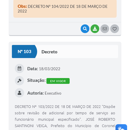
legais de seu cargo.
Obs:
DECRETO Nº 104/2022 DE 18 DE MARÇO DE
2022
VISUALIZAR
BAIXAR
SEGUIR
G
O
S
Nº 103
Decreto
T
E
Data:
18/03/2022
I
Situação:
EM VIGOR
Autoria:
Executivo
DECRETO Nº 103/2022 DE 18 DE MARÇO DE 2022 "Dispõe
sobre revisão de adicional por tempo de serviço ao
funcionário municipal especificado". JOSÉ ROBERTO
SANTINONI VEIGA, Prefeito do Município de Coronel