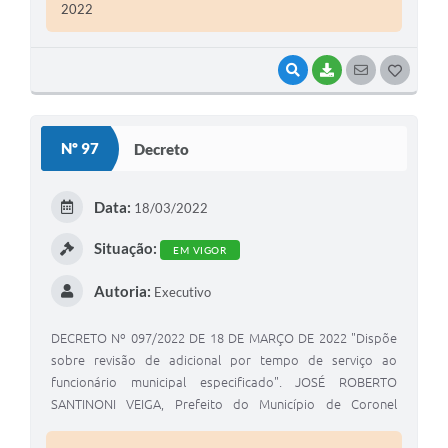
2022
VISUALIZAR
BAIXAR
SEGUIR
G
O
S
Nº 97
Decreto
T
E
Data:
18/03/2022
I
Situação:
EM VIGOR
Autoria:
Executivo
DECRETO Nº 097/2022 DE 18 DE MARÇO DE 2022 "Dispõe
sobre revisão de adicional por tempo de serviço ao
funcionário municipal especificado". JOSÉ ROBERTO
SANTINONI VEIGA, Prefeito do Município de Coronel
Macedo, Estado de São Paulo, usando das atribuições