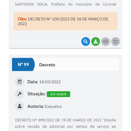
SANTINONI VEIGA, Prefeito do Município de Coronel
Macedo, Estado de São Paulo, usando das atribuições
legais de seu cargo.
Obs:
DECRETO Nº 100/2022 DE 18 DE MARÇO DE
2022
VISUALIZAR
BAIXAR
SEGUIR
G
O
S
Nº 99
Decreto
T
E
Data:
18/03/2022
I
Situação:
EM VIGOR
Autoria:
Executivo
DECRETO Nº 099/2022 DE 18 DE MARÇO DE 2022 "Dispõe
sobre revisão de adicional por tempo de serviço ao