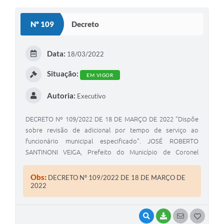
O
S
Nº 109
Decreto
T
E
Data:
18/03/2022
I
Situação:
EM VIGOR
Autoria:
Executivo
DECRETO Nº 109/2022 DE 18 DE MARÇO DE 2022 "Dispõe
sobre revisão de adicional por tempo de serviço ao
funcionário municipal especificado". JOSÉ ROBERTO
SANTINONI VEIGA, Prefeito do Município de Coronel
Macedo, Estado de São Paulo, usando das atribuições
legais de seu cargo.
Obs:
DECRETO Nº 109/2022 DE 18 DE MARÇO DE
2022
VISUALIZAR
BAIXAR
SEGUIR
G