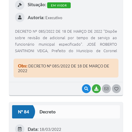
Situação:
EM VIGOR
Autoria:
Executivo
DECRETO Nº 085/2022 DE 18 DE MARÇO DE 2022 "Dispõe
sobre revisão de adicional por tempo de serviço ao
funcionário municipal especificado". JOSÉ ROBERTO
SANTINONI VEIGA, Prefeito do Município de Coronel
Macedo, Estado de São Paulo, usando das atribuições
legais de seu cargo.
Obs:
DECRETO Nº 085/2022 DE 18 DE MARÇO DE
2022
VISUALIZAR
BAIXAR
SEGUIR
G
O
S
Nº 84
Decreto
T
E
Data:
18/03/2022