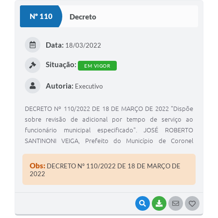
S
Nº 110
Decreto
T
E
Data:
18/03/2022
I
Situação:
EM VIGOR
Autoria:
Executivo
DECRETO Nº 110/2022 DE 18 DE MARÇO DE 2022 "Dispõe
sobre revisão de adicional por tempo de serviço ao
funcionário municipal especificado". JOSÉ ROBERTO
SANTINONI VEIGA, Prefeito do Município de Coronel
Macedo, Estado de São Paulo, usando das atribuições
legais de seu cargo.
Obs:
DECRETO Nº 110/2022 DE 18 DE MARÇO DE
2022
VISUALIZAR
BAIXAR
SEGUIR
G