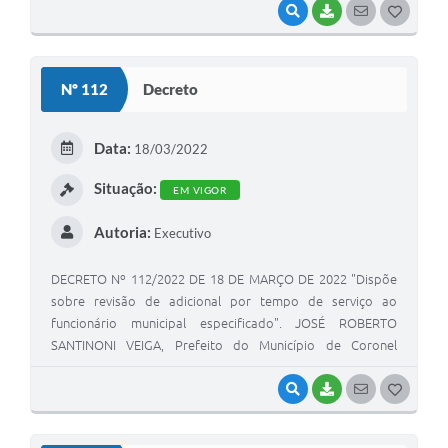
VISUALIZAR
BAIXAR
SEGUIR
G
O
S
Nº 112
Decreto
T
E
Data:
18/03/2022
I
Situação:
EM VIGOR
Autoria:
Executivo
DECRETO Nº 112/2022 DE 18 DE MARÇO DE 2022 "Dispõe
sobre revisão de adicional por tempo de serviço ao
funcionário municipal especificado". JOSÉ ROBERTO
SANTINONI VEIGA, Prefeito do Município de Coronel
Macedo, Estado de São Paulo, usando das atribuições
legais de seu cargo.
VISUALIZAR
BAIXAR
SEGUIR
G
O