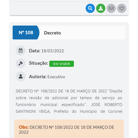
VISUALIZAR
BAIXAR
SEGUIR
G
O
S
Nº 108
Decreto
T
E
Data:
18/03/2022
I
Situação:
EM VIGOR
Autoria:
Executivo
DECRETO Nº 108/2022 DE 18 DE MARÇO DE 2022 "Dispõe
sobre revisão de adicional por tempo de serviço ao
funcionário municipal especificado". JOSÉ ROBERTO
SANTINONI VEIGA, Prefeito do Munícipio de Coronel
Macedo, Estado de São Paulo, usando das atribuições
legais de seu cargo.
Obs:
DECRETO Nº 108/2022 DE 18 DE MARÇO DE
2022