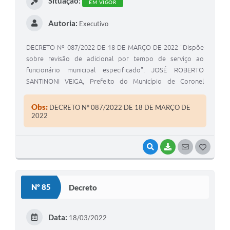
Situação:
EM VIGOR
Autoria:
Executivo
DECRETO Nº 087/2022 DE 18 DE MARÇO DE 2022 "Dispõe
sobre revisão de adicional por tempo de serviço ao
funcionário municipal especificado". JOSÉ ROBERTO
SANTINONI VEIGA, Prefeito do Município de Coronel
Macedo, Estado de São Paulo, usando das atribuições
legais de seu cargo.
Obs:
DECRETO Nº 087/2022 DE 18 DE MARÇO DE
2022
VISUALIZAR
BAIXAR
SEGUIR
G
O
S
Nº 85
Decreto
T
E
Data:
18/03/2022
I