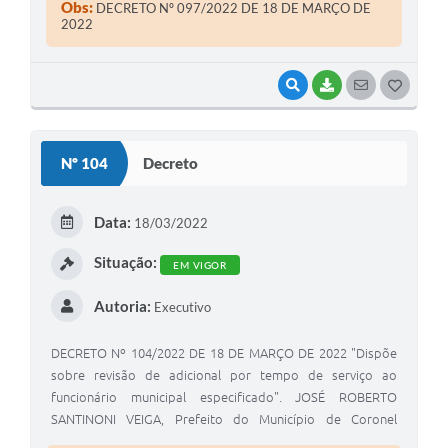
legais de seu cargo.
Obs:
DECRETO Nº 097/2022 DE 18 DE MARÇO DE
2022
VISUALIZAR
BAIXAR
SEGUIR
G
O
S
Nº 104
Decreto
T
E
Data:
18/03/2022
I
Situação:
EM VIGOR
Autoria:
Executivo
DECRETO Nº 104/2022 DE 18 DE MARÇO DE 2022 "Dispõe
sobre revisão de adicional por tempo de serviço ao
funcionário municipal especificado". JOSÉ ROBERTO
SANTINONI VEIGA, Prefeito do Município de Coronel
Macedo, Estado de São Paulo, usando das atribuições