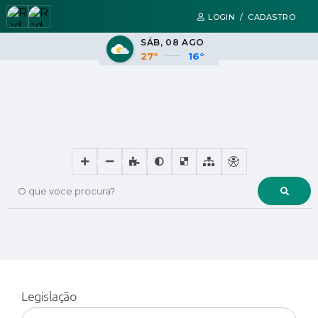
LOGIN / CADASTRO
SÁB
08 AGO
27°
16°
O que voce procura?
Legislação