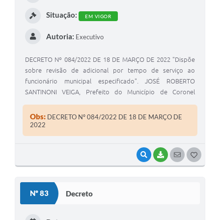
I
Situação:
EM VIGOR
Autoria:
Executivo
DECRETO Nº 084/2022 DE 18 DE MARÇO DE 2022 "Dispõe
sobre revisão de adicional por tempo de serviço ao
funcionário municipal especificado". JOSÉ ROBERTO
SANTINONI VEIGA, Prefeito do Município de Coronel
Macedo, Estado de São Paulo, usando das atribuições
legais de seu cargo.
Obs:
DECRETO Nº 084/2022 DE 18 DE MARÇO DE
2022
VISUALIZAR
BAIXAR
SEGUIR
G
O
S
Nº 83
Decreto
T
E