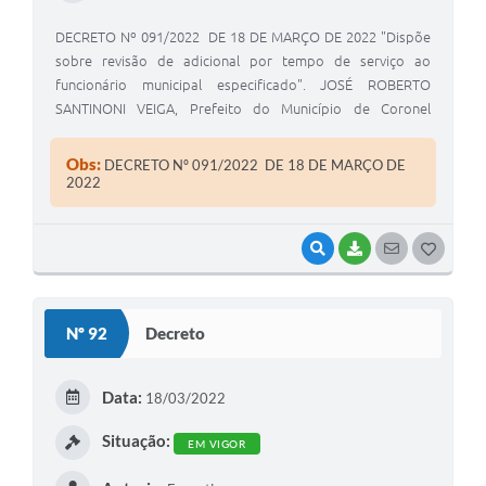
DECRETO Nº 091/2022 DE 18 DE MARÇO DE 2022 "Dispõe
sobre revisão de adicional por tempo de serviço ao
funcionário municipal especificado". JOSÉ ROBERTO
SANTINONI VEIGA, Prefeito do Município de Coronel
Macedo, Estado de São Paulo, usando das atribuições
legais de seu cargo.
Obs:
DECRETO Nº 091/2022 DE 18 DE MARÇO DE
2022
VISUALIZAR
BAIXAR
SEGUIR
G
O
S
Nº 92
Decreto
T
E
Data:
18/03/2022
I
Situação:
EM VIGOR