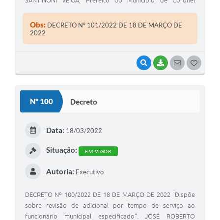
Macedo, Estado de São Paulo, usando das atribuições
legais de seu cargo.
Obs:
DECRETO Nº 101/2022 DE 18 DE MARÇO DE
2022
VISUALIZAR
BAIXAR
SEGUIR
G
O
S
Nº 100
Decreto
T
E
Data:
18/03/2022
I
Situação:
EM VIGOR
Autoria:
Executivo
DECRETO Nº 100/2022 DE 18 DE MARÇO DE 2022 "Dispõe
sobre revisão de adicional por tempo de serviço ao
funcionário municipal especificado". JOSÉ ROBERTO