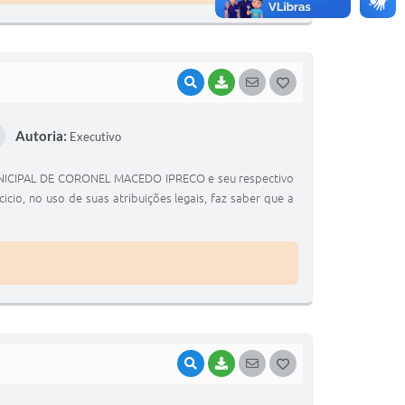
VISUALIZAR
BAIXAR
SEGUIR
G
O
Autoria:
Executivo
S
T
UNICIPAL DE CORONEL MACEDO IPRECO e seu respectivo
E
io, no uso de suas atribuições legais, faz saber que a
I
VISUALIZAR
BAIXAR
SEGUIR
G
O