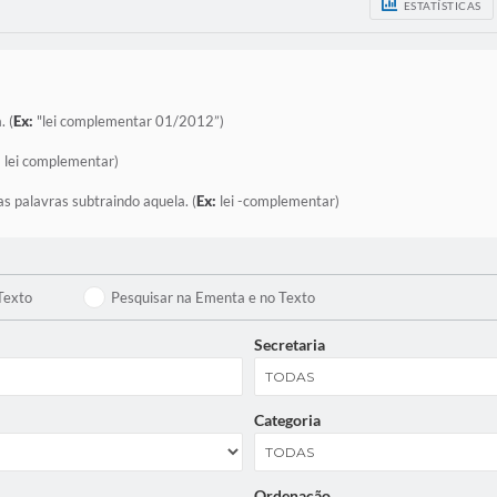
ESTATÍSTICAS
. (
Ex:
"lei complementar 01/2012”)
:
lei complementar)
as palavras subtraindo aquela. (
Ex:
lei -complementar)
Texto
Pesquisar na Ementa e no Texto
Secretaria
Categoria
Ordenação