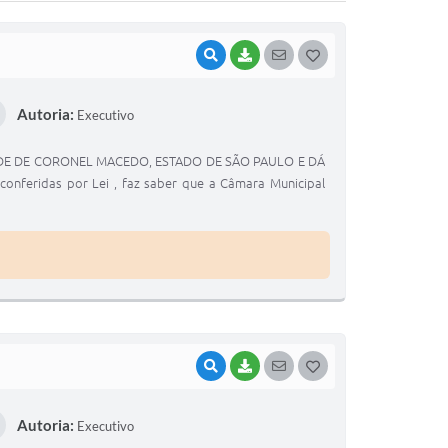
VISUALIZAR
BAIXAR
SEGUIR
G
O
Autoria:
Executivo
S
T
DE DE CORONEL MACEDO, ESTADO DE SÃO PAULO E DÁ
E
nferidas por Lei , faz saber que a Câmara Municipal
I
VISUALIZAR
BAIXAR
SEGUIR
G
O
Autoria:
Executivo
S