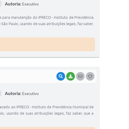
Autoria:
Executivo
S
T
para manutenção do IPRECO - Instituto de Previdência
E
o Paulo, usando de suas atribuições legais, faz saber,
I
VISUALIZAR
BAIXAR
SEGUIR
G
O
Autoria:
Executivo
S
T
do ao IPRECO - Instituto de Previdência Municipal de
E
 usando de suas atribuições legais, faz saber, que a
I