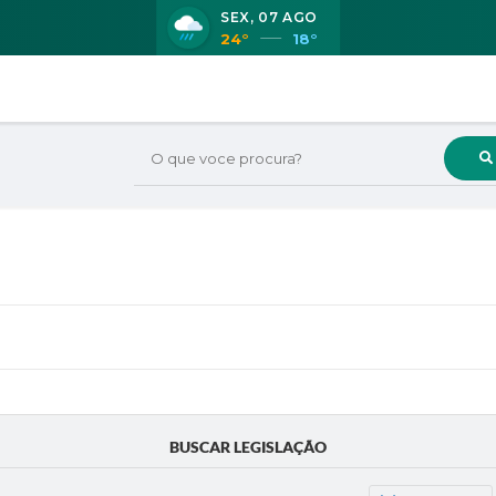
SEX
07 AGO
24°
18°
O que voce procura?
BUSCAR LEGISLAÇÃO