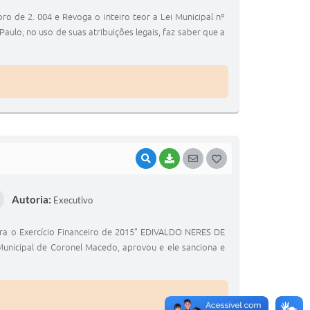
T
 de 2. 004 e Revoga o inteiro teor a Lei Municipal nº
E
ulo, no uso de suas atribuições legais, faz saber que a
I
VISUALIZAR
BAIXAR
SEGUIR
G
O
Autoria:
Executivo
S
T
a o Exercício Financeiro de 2015" EDIVALDO NERES DE
E
Municipal de Coronel Macedo, aprovou e ele sanciona e
I