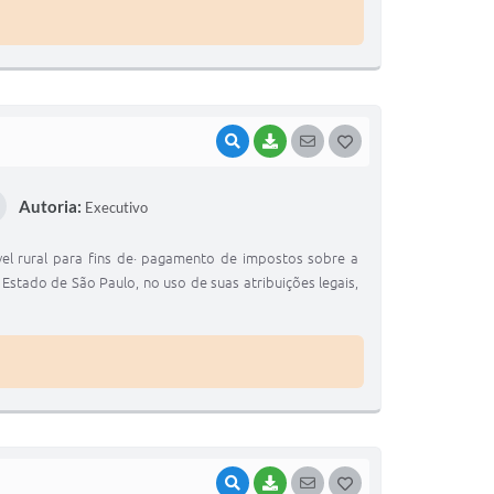
VISUALIZAR
BAIXAR
SEGUIR
G
O
Autoria:
Executivo
S
T
 rural para fins de· pagamento de impostos sobre a
E
Estado de São Paulo, no uso de suas atribuições legais,
I
VISUALIZAR
BAIXAR
SEGUIR
G