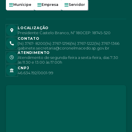
Munícipe
Empresa
Servidor
LOCALIZAÇÃO
Presidente Castelo Branco, Nº 180
CEP: 18745-520
CONTATO
(14) 3767- 8200
(14) 3767-1296
(14) 3767-1222
(14) 3767-1366
gabinete.secretaria@coronelmacedo.sp.gov.br
ATENDIMENTO
Atendimento de segunda-feira a sexta-feira, das 7:30
às 11:30 e 13:00 às 17:00h
CNPJ
46.634.192/0001-99