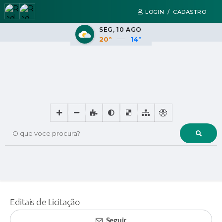
LOGIN / CADASTRO
SEG
10 AGO
20°
14°
O que voce procura?
Editais de Licitação
Seguir