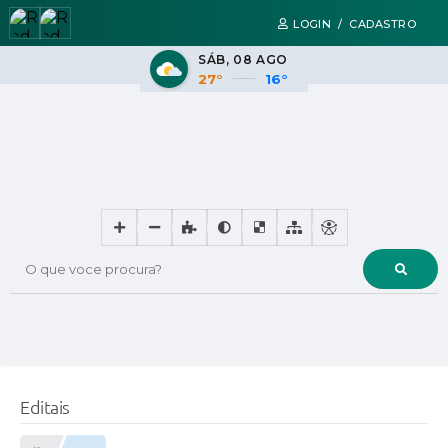
LOGIN / CADASTRO
SÁB
08 AGO
27°
16°
O que voce procura?
Editais