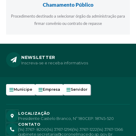
Chamamento Público
Procedimento destinado a selecionar órgão da administração para
firmar convênio ou contrato de repasse
NEWSLETTER
Inscreva-se e receba informativos
Munícipe
Empresa
Servidor
LOCALIZAÇÃO
Presidente Castelo Branco, Nº 180
CEP: 18745-520
CONTATO
(14) 3767- 8200
(14) 3767-1296
(14) 3767-1222
(14) 3767-1366
gabinete.secretaria@coronelmacedo.sp.gov.br