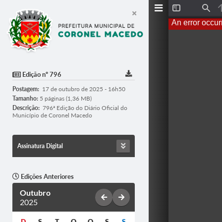
T
F
o
i
An error occur
g
n
g
d
l
e
S
i
d
Edição nº 796
e
b
Postagem:
17 de outubro de 2025 - 16h50
a
r
Tamanho:
5 páginas (1,36 MB)
Descrição:
796ª Edição do Diário Oficial do
Município de Coronel Macedo
Assinatura Digital
Edições Anteriores
Outubro
2025
D
S
T
Q
Q
S
S