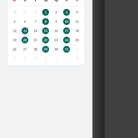
28
29
30
1
2
3
4
5
6
7
8
9
10
11
12
13
14
15
16
17
18
19
20
21
22
23
24
25
26
27
28
29
30
31
1
2
3
4
5
6
7
8